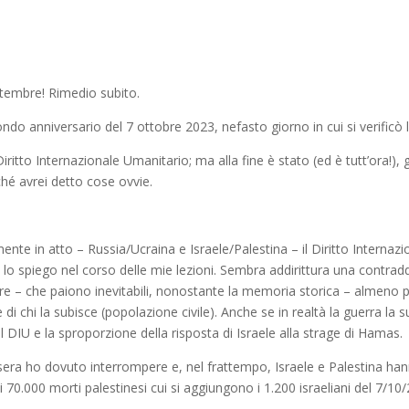
tembre! Rimedio subito.
condo anniversario del 7 ottobre 2023, nefasto giorno in cui si verificò
iritto Internazionale Umanitario; ma alla fine è stato (ed è tutt’ora!
é avrei detto cose ovvie.
lmente in atto – Russia/Ucraina e Israele/Palestina – il Diritto Intern
 lo spiego nel corso delle mie lezioni. Sembra addirittura una contrad
erre – che paiono inevitabili, nonostante la memoria storica – almeno 
e di chi la subisce (popolazione civile). Anche se in realtà la guerra la s
l DIU e la sproporzione della risposta di Israele alla strage di Hamas.
 sera ho dovuto interrompere e, nel frattempo, Israele e Palestina h
i 70.000 morti palestinesi cui si aggiungono i 1.200 israeliani del 7/10