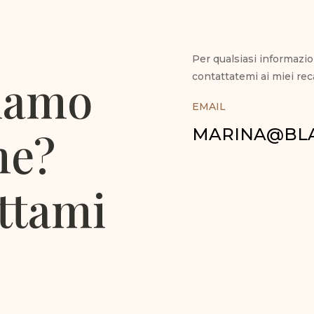
Per qualsiasi informazio
iamo
contattatemi ai miei reca
EMAIL
me?
MARINA@BLA
ttami