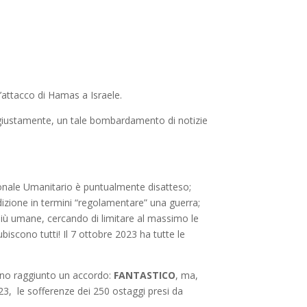
 l’attacco di Hamas a Israele.
), giustamente, un tale bombardamento di notizie
azionale Umanitario è puntualmente disatteso;
dizione in termini “regolamentare” una guerra;
più umane, cercando di limitare al massimo le
ubiscono tutti! Il 7 ottobre 2023 ha tutte le
anno raggiunto un accordo:
FANTASTICO
, ma,
/23, le sofferenze dei 250 ostaggi presi da