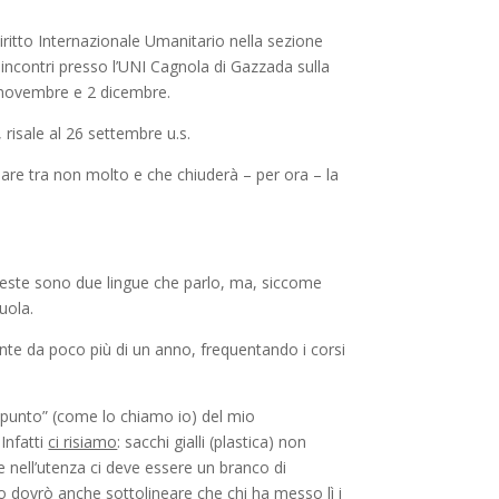
Diritto Internazionale Umanitario nella sezione
e incontri presso l’UNI Cagnola di Gazzada sulla
5 novembre e 2 dicembre.
 risale al 26 settembre u.s.
re tra non molto e che chiuderà – per ora – la
 queste sono due lingue che parlo, ma, siccome
uola.
te da poco più di un anno, frequentando i corsi
 punto” (come lo chiamo io) del mio
Infatti
ci risiamo
: sacchi gialli (plastica) non
e nell’utenza ci deve essere un branco di
o dovrò anche sottolineare che chi ha messo lì i