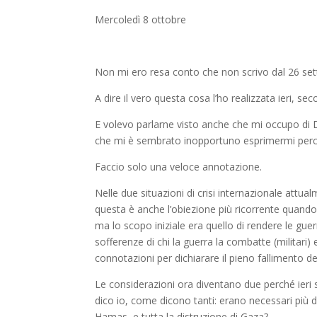
Mercoledì 8 ottobre
Non mi ero resa conto che non scrivo dal 26 set
A dire il vero questa cosa l’ho realizzata ieri, se
E volevo parlarne visto anche che mi occupo di D
che mi è sembrato inopportuno esprimermi perch
Faccio solo una veloce annotazione.
Nelle due situazioni di crisi internazionale attua
questa è anche l’obiezione più ricorrente quando
ma lo scopo iniziale era quello di rendere le gu
sofferenze di chi la guerra la combatte (militari) 
connotazioni per dichiarare il pieno fallimento de
Le considerazioni ora diventano due perché ieri
dico io, come dicono tanti: erano necessari più d
Hamas e tutta la distruzione di Gaza?