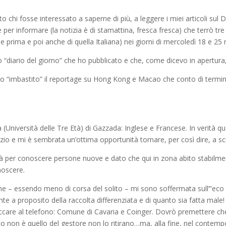
to chi fosse interessato a saperne di più, a leggere i miei articoli sul 
 per informare (la notizia è di stamattina, fresca fresca) che terrò tr
e prima e poi anche di quella Italiana) nei giorni di mercoledì 18 e 2
 “diario del giorno” che ho pubblicato e che, come dicevo in apertura,
o “imbastito” il reportage su Hong Kong e Macao che conto di termina
a (Università delle Tre Età) di Gazzada: Inglese e Francese. In verità
zio e mi è sembrata un’ottima opportunità tornare, per così dire, a sc
 per conoscere persone nuove e dato che qui in zona abito stabilmen
noscere.
e – essendo meno di corsa del solito – mi sono soffermata sull’”eco
e a proposito della raccolta differenziata e di quanto sia fatta male! 
ttaccare al telefono: Comune di Cavaria e Coinger. Dovrò premettere ch
co non è quello del gestore non lo ritirano…ma, alla fine, nel contemp