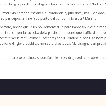
sa perché gli operatori ecologici ci hanno appiccicato sopra il “bollone”
i buttati lì da persone estranee al condominio; può darsi, ma…..c’è davve
sso per depositarli nell’eco punto del condominio altrui? Mah…..
ettate, anche quelle un po’ demenziali, e pare impossibile che a molt
e i sacchi per la raccolta della plastica non sono quelli ufficiali non ven
testeremo in tanti (come succederà) con il Comune e con il gestore per
stione di igiene pubblica, non solo di estetica. Ma bisogna sempre a
mando un caloroso saluto. Si son fatte le 18.30 di giovedì 9 ottobre; p