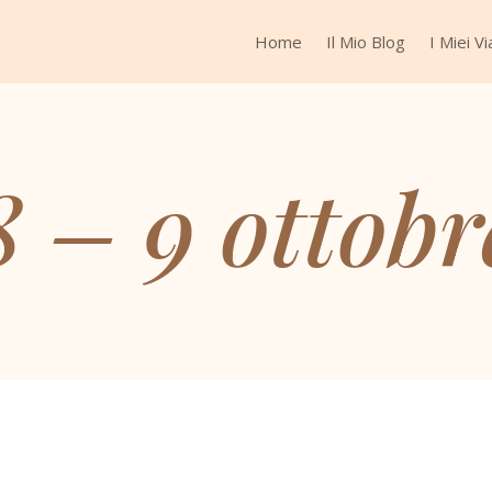
Home
Il Mio Blog
I Miei Vi
8 – 9 ottobr