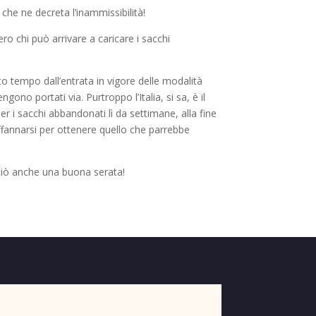
 che ne decreta l’inammissibilità!
ro chi può arrivare a caricare i sacchi
o tempo dall’entrata in vigore delle modalità
gono portati via. Purtroppo l’Italia, si sa, è il
 i sacchi abbandonati lì da settimane, alla fine
ffannarsi per ottenere quello che parrebbe
erciò anche una buona serata!