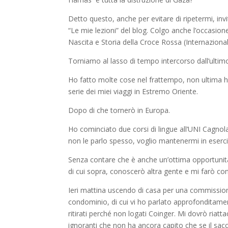
Detto questo, anche per evitare di ripetermi, invi
“Le mie lezioni” del blog. Colgo anche l’occasione
Nascita e Storia della Croce Rossa (Internazional
Torniamo al lasso di tempo intercorso dall’ultimo
Ho fatto molte cose nel frattempo, non ultima h
serie dei miei viaggi in Estremo Oriente.
Dopo di che tornerò in Europa.
Ho cominciato due corsi di lingue all’UNI Cagnol
non le parlo spesso, voglio mantenermi in eserci
Senza contare che è anche un’ottima opportunità
di cui sopra, conoscerò altra gente e mi farò co
Ieri mattina uscendo di casa per una commission
condominio, di cui vi ho parlato approfonditament
ritirati perché non logati Coinger. Mi dovrò ria
ignoranti che non ha ancora capito che se il sac