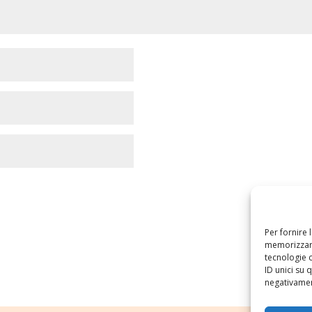
Per fornire 
memorizzare
tecnologie 
ID unici su 
negativament