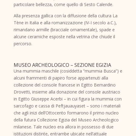
particolare bellezza, come quello di Sesto Calende.
Alla presenza gallica con la diffusione della cultura La
Tène in Italia e alla romanizzazione (IV-I secolo a.C.),
rimandano armille (bracciale ornamentale), spade e
alcune ceramiche esposte nella vetrina che chiude il
percorso.
MUSEO ARCHEOLOGICO – SEZIONE EGIZIA
Una mummia maschile (cosiddetta “mummia Busca”) e
alcuni frammenti di papiro forse appartenuti alla
collezione del console francese in Egitto Bernardino
Drovetti, insieme alla donazione del console austriaco
in Egitto Giuseppe Acerbi – in cui figura la mummia con
sarcofago e cassa di Peftjauauyaset – sono i materiali
che agli inizi dell’Ottocento formarono il primo nucleo
della futura Collezione Egizia del Museo Archeologico
milanese. Tale nucleo era allora in possesso di due
istituzioni distinte, entrambe ubicate nell’attuale