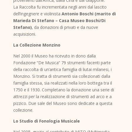
provenienti dall’Africa, dalla Cina e dal Giappone.
La Raccolta fu incrementata negli anni dal lascito
dell’ingegnere e violinista
Antonio Boschi
(marito di
Marieda Di Stefano –
Casa Museo
Boschi/Di
Stefano)
, da donazioni di privati e da nuove
acquisizioni.
La Collezione Monzino
Nel 2000 il Museo ha ricevuto in dono dalla
Fondazione “De Musica” 79 strumenti facenti parte
della raccolta di un’antica famiglia di liutai milanesi, i
Monzino. Si tratta di strumenti sia collezionati dalla
famiglia stessa, sia realizzati nella loro bottega tra il
1750 e il 1930. Completano la donazione una serie di
attrezzi per la realizzazione di strumenti ad arco e a
pizzico. Due sale del Museo sono dedicate a questa
collezione.
Lo Studio di Fonologia Musicale
Nel 2008, grazie al contributo di MITO (Multimedia