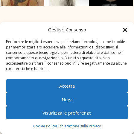
Tra i reperti che illustrano, nella sua rappresentazione
Gestisci Consenso
tradizionale, la figura del faraone, fulcro della società
egizia, troviamo esempi dei cosiddetti cartigli che ne
Per fornire le migliori esperienze, utilizziamo tecnologie come i cookie
per memorizzare e/o accedere alle informazioni del dispositivo. Il
racchiudevano il nome e due pregevoli modelli per
consenso a queste tecnologie ci permetterà di elaborare dati come il
scultori, con volti di sovrani incoronati dall’urèo (cobra
comportamento di navigazione o ID unici su questo sito. Non
eretto), dell’inizio dell’epoca tolemaica (IV-III secolo
acconsentire o ritirare il consenso può influire negativamente su alcune
a.C.). Numerose statuette in bronzo ed
caratteristiche e funzioni.
alcune mummie di animali esemplificano con efficacia
le diverse possibili forme che gli Egizi attribuivano alle
Accetta
loro numerose divinità.
Nega
Dal dopoguerra a oggi
Durante il secondo conflitto mondiale le esposizioni
Visualizza le preferenze
del Castello vennero smantellate e i materiali deposti
nei magazzini. Solamente nel 1965 le raccolte
Cookie Policy
Dichiarazione sulla Privacy
archeologiche furono spostate dal Castello nell’attuale