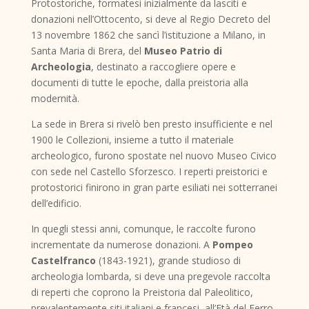
Protostoriche, formatesi inizialmente da lasciti e
donazioni nell’Ottocento, si deve al Regio Decreto del
13 novembre 1862 che sancì l’istituzione a Milano, in
Santa Maria di Brera, del
Museo Patrio di
Archeologia
, destinato a raccogliere opere e
documenti di tutte le epoche, dalla preistoria alla
modernità.
La sede in Brera si rivelò ben presto insufficiente e nel
1900 le Collezioni, insieme a tutto il materiale
archeologico, furono spostate nel nuovo Museo Civico
con sede nel Castello Sforzesco. I reperti preistorici e
protostorici finirono in gran parte esiliati nei sotterranei
dell’edificio.
In quegli stessi anni, comunque, le raccolte furono
incrementate da numerose donazioni. A
Pompeo
Castelfranco
(1843-1921), grande studioso di
archeologia lombarda, si deve una pregevole raccolta
di reperti che coprono la Preistoria dal Paleolitico,
prevalentemente siti italiani e francesi, all’Età del Ferro