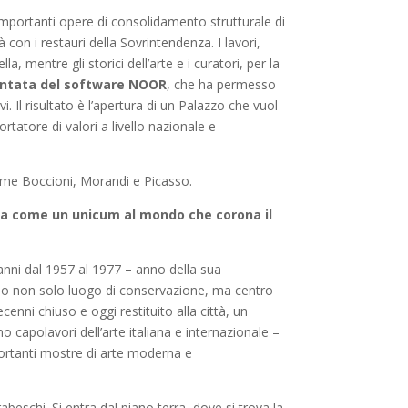
importanti opere di consolidamento strutturale di
 con i restauri della Sovrintendenza. I lavori,
, mentre gli storici dell’arte e i curatori, per la
entata del software
NOOR
, che ha permesso
. Il risultato è l’apertura di un Palazzo che vuol
rtatore di valori a livello nazionale e
 come Boccioni, Morandi e Picasso.
rera come un unicum al mondo che corona il
’anni dal 1957 al 1977 – anno della sua
ndo non solo luogo di conservazione, ma centro
enni chiuso e oggi restituito alla città, un
 capolavori dell’arte italiana e internazionale –
portanti mostre di arte moderna e
abeschi. Si entra dal piano terra, dove si trova la