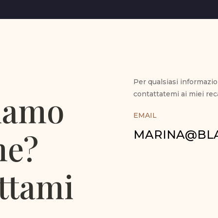
Per qualsiasi informazio
iamo
contattatemi ai miei reca
EMAIL
me?
MARINA@BLA
ttami