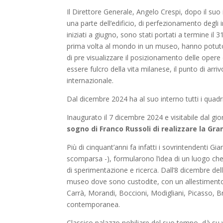
Il Direttore Generale, Angelo Crespi, dopo il su
una parte dell’edificio, di perfezionamento degli i
iniziati a giugno, sono stati portati a termine il 
prima volta al mondo in un museo, hanno potuto
di pre visualizzare il posizionamento delle opere 
essere fulcro della vita milanese, il punto di arr
internazionale.
Dal dicembre 2024 ha al suo interno tutti i quadr
Inaugurato il 7 dicembre 2024 e visitabile dal g
sogno di Franco Russoli di realizzare la Gran
Più di cinquant’anni fa infatti i sovrintendenti 
scomparsa -), formularono l’idea di un luogo ch
di sperimentazione e ricerca. Dall’8 dicembre del
museo dove sono custodite, con un allestimento in
Carrà, Morandi, Boccioni, Modigliani, Picasso, B
contemporanea.
Classico palazzo nobiliare del suo tempo, dà su vi