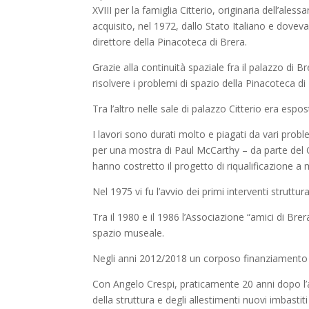
XVIII per la famiglia Citterio, originaria dell’a
acquisito, nel 1972, dallo Stato Italiano e doveva
direttore della Pinacoteca di Brera.
Grazie alla continuità spaziale fra il palazzo di B
risolvere i problemi di spazio della Pinacoteca di 
Tra l’altro nelle sale di palazzo Citterio era esp
I lavori sono durati molto e piagati da vari pro
per una mostra di Paul McCarthy – da parte del Ce
hanno costretto il progetto di riqualificazione a 
Nel 1975 vi fu l’avvio dei primi interventi struttur
Tra il 1980 e il 1986 l’Associazione “amici di Brer
spazio museale.
Negli anni 2012/2018 un corposo finanziamento da
Con Angelo Crespi, praticamente 20 anni dopo l’avv
della struttura e degli allestimenti nuovi imbastit