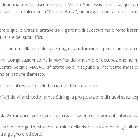
lessandrino ma trasferitasi da tempo a Milano. Successivamente acquist
 diventare il fulcro della “Grande Brera”, un progetto per allora vision
rera e quello Citterio attraverso il giardino di quest’ultimo e l’orto bo
Brera e dei suoi uffici.
osta – prima della complessa e lunga ristrutturazione, perciò in spazi co
blemi. Complicazioni come la bonifica dell’amianto e l’occupazione nel
ntro Sociale MACAO, sfrattato solo in seguito all’intervento massiccio 
molte battute d’arresto.
ali come il restauro delle facciate e delle coperture.
a” affidò all’architetto James Stirling la progettazione di nuovi spazi e
 23 milioni di euro permise la realizzazione di importanti interventi.
io del progetto, si vide il termine della ristrutturazione con gli ultimi
i tra giugno e ottobre.