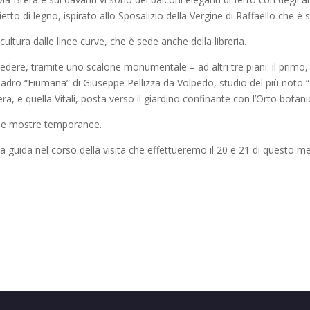
pietto di legno, ispirato allo Sposalizio della Vergine di Raffaello che 
-scultura dalle linee curve, che è sede anche della libreria.
ccedere, tramite uno scalone monumentale – ad altri tre piani: il primo,
adro “Fiumana” di Giuseppe Pellizza da Volpedo, studio del più noto “Il
ra, e quella Vitali, posta verso il giardino confinante con l’Orto botani
o le mostre temporanee.
la guida nel corso della visita che effettueremo il 20 e 21 di questo m