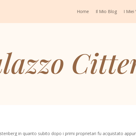
Home
Il Mio Blog
I Miei
lazzo Citte
tenberg in quanto subito dopo i primi proprietari fu acquistato appun