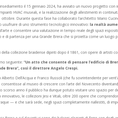
o insediamento il 15 gennaio 2024, ha avviato un nuovo progetto con 
mpianti HVAC museali, e la realizzazione degli allestimenti in continuità
31 ottobre. Durante questa fase ha collaborato l’architetto Mario Cucinella
 usufruire di uno strumento tecnologico innovativo:
la realtà aum
d’arte e consentire una valutazione in tempo reale degli spazi espositivi
ivo e di partenza per una Grande Brera che si proietta come un luogo po
i della collezione braidense dipinti dopo il 1861, con opere di artisti
iorno seguente:
“Un atto che consente di pensare l’edificio di B
de Brera”, così il direttore Angelo Crespi.
Gian Alberto Dell’Acqua e Franco Russoli (che fu sovrintendente per vent
e consentisse al museo di crescere con l’arte del Novecento diventa
lo scorso anno il pubblico ha dunque potuto visitare uno spazio per dec
novativo, le collezioni Jesi e Vitali, oltre 200 opere che comprendono
raque — e che sarà sede, negli spazi completamente riallestiti, di im
a Brera e sul davanti vi sono dei balconi eleganti di ferro con degli ar